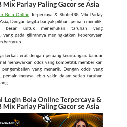
 Mix Parlay Paling Gacor se Asia
in Bola Online
Terpercaya & Sbobet88 Mix Parlay
 Asia, Dengan begitu banyak pilihan, pemain memiliki
ih besar untuk menemukan taruhan yang
 yang pada gilirannya meningkatkan kepercayaan
m bertaruh.
ga terkait erat dengan peluang keuntungan. bandar
kenal menawarkan odds yang kompetitif, memberikan
i pengembalian yang menarik. Dengan odds yang
 pemain merasa lebih yakin dalam setiap taruhan
sang.
i Login Bola Online Terpercaya &
 Mix Parlay Paling Gacor se Asia