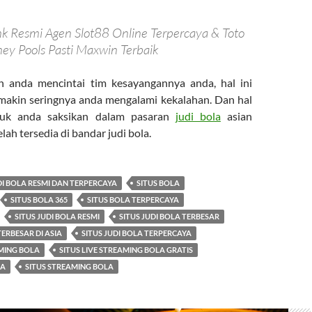
nk Resmi Agen Slot88 Online Terpercaya & Toto
ey Pools Pasti Maxwin Terbaik
 anda mencintai tim kesayangannya anda, hal ini
makin seringnya anda mengalami kekalahan. Dan hal
tuk anda saksikan dalam pasaran
judi bola
asian
lah tersedia di bandar judi bola.
DI BOLA RESMI DAN TERPERCAYA
SITUS BOLA
SITUS BOLA 365
SITUS BOLA TERPERCAYA
SITUS JUDI BOLA RESMI
SITUS JUDI BOLA TERBESAR
TERBESAR DI ASIA
SITUS JUDI BOLA TERPERCAYA
AMING BOLA
SITUS LIVE STREAMING BOLA GRATIS
LA
SITUS STREAMING BOLA