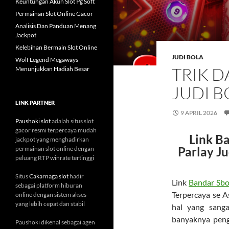
Keuntungan Akun Slot Pg Soft
Permainan Slot Online Gacor
Analisis Dan Panduan Menang
Jackpot
Kelebihan Bermain Slot Online
JUDI BOLA
Wolf Legend Megaways
TRIK 
Menunjukkan Hadiah Besar
JUDI B
LINK PARTNER
9 APRIL 2026
Paushoki slot
adalah situs slot
gacor resmi terpercaya mudah
Link B
jackpot yang menghadirkan
Parlay J
permainan slot online dengan
peluang RTP winrate tertinggi
Situs
Cakarnaga slot
hadir
Link
Bandar Sb
sebagai platform hiburan
Terpercaya se A
online dengan sistem akses
yang lebih cepat dan stabil
hal yang sanga
banyaknya peng
Paushoki dikenal sebagai agen