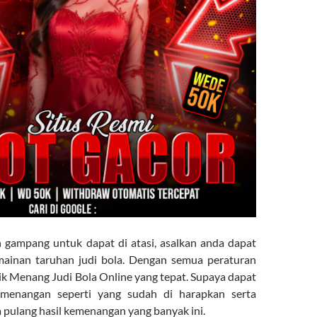
h gampang untuk dapat di atasi, asalkan anda dapat
inan taruhan judi bola. Dengan semua peraturan
rik Menang Judi Bola Online yang tepat. Supaya dapat
menangan seperti yang sudah di harapkan serta
ulang hasil kemenangan yang banyak ini.