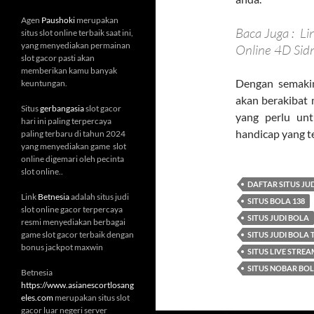
Agen
Paushoki
merupakan
Baca Juga : Li
situs slot online terbaik saat ini,
yang menyediakan permainan
Online 4D Sidn
slot gacor pasti akan
memberikan kamu banyak
Dengan semakin
keuntungan.
akan berakibat 
Situs
gerbangasia
slot gacor
yang perlu un
hari ini paling terpercaya
handicap yang te
paling terbaru di tahun 2024
yang menyediakan game slot
online digemari oleh pecinta
slot online..
DAFTAR SITUS JU
Link
Betnesia
adalah situs judi
SITUS BOLA 138
slot online gacor terpercaya
SITUS JUDI BOLA
resmi menyediakan berbagai
game slot gacor terbaik dengan
SITUS JUDI BOLA 
bonus jackpot maxwin
SITUS LIVE STRE
SITUS NOBAR BO
Betnesia
https://www.asianescortlosang
eles.com
merupakan situs slot
gacor luar negeri server