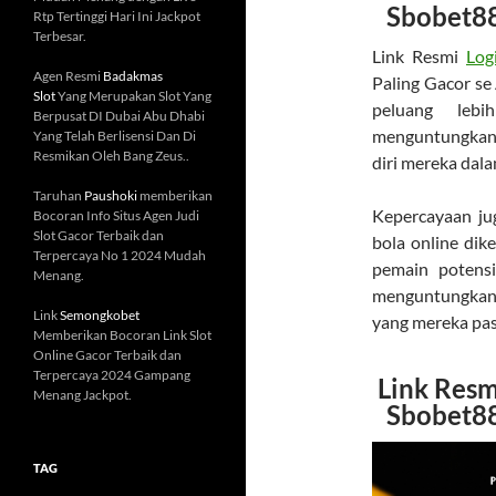
Sbobet88
Rtp Tertinggi Hari Ini Jackpot
Terbesar.
Link Resmi
Log
Agen Resmi
Badakmas
Paling Gacor se
Slot
Yang Merupakan Slot Yang
peluang leb
Berpusat DI Dubai Abu Dhabi
menguntungkan,
Yang Telah Berlisensi Dan Di
Resmikan Oleh Bang Zeus..
diri mereka dala
Taruhan
Paushoki
memberikan
Kepercayaan ju
Bocoran Info Situs Agen Judi
Slot Gacor Terbaik dan
bola online di
Terpercaya No 1 2024 Mudah
pemain potens
Menang.
menguntungkan,
Link
Semongkobet
yang mereka pa
Memberikan Bocoran Link Slot
Online Gacor Terbaik dan
Terpercaya 2024 Gampang
Link Resm
Menang Jackpot.
Sbobet88
TAG