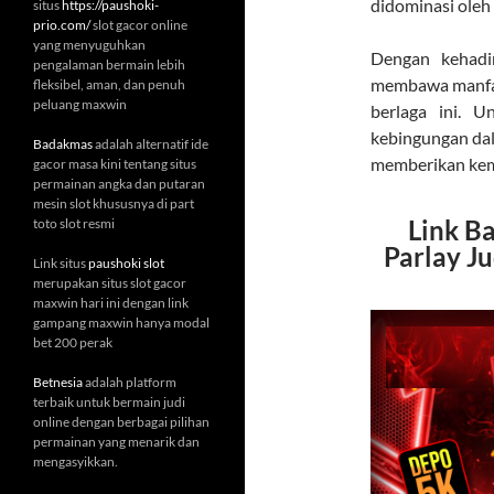
didominasi oleh
situs
https://paushoki-
prio.com/
slot gacor online
yang menyuguhkan
Dengan kehadi
pengalaman bermain lebih
membawa manfaa
fleksibel, aman, dan penuh
peluang maxwin
berlaga ini. 
kebingungan dal
Badakmas
adalah alternatif ide
memberikan kem
gacor masa kini tentang situs
permainan angka dan putaran
mesin slot khususnya di part
Link B
toto slot resmi
Parlay J
Link situs
paushoki slot
merupakan situs slot gacor
maxwin hari ini dengan link
gampang maxwin hanya modal
bet 200 perak
Betnesia
adalah platform
terbaik untuk bermain judi
online dengan berbagai pilihan
permainan yang menarik dan
mengasyikkan.