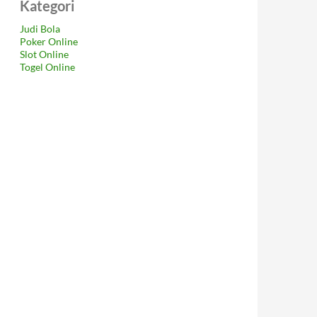
Kategori
Judi Bola
Poker Online
Slot Online
Togel Online