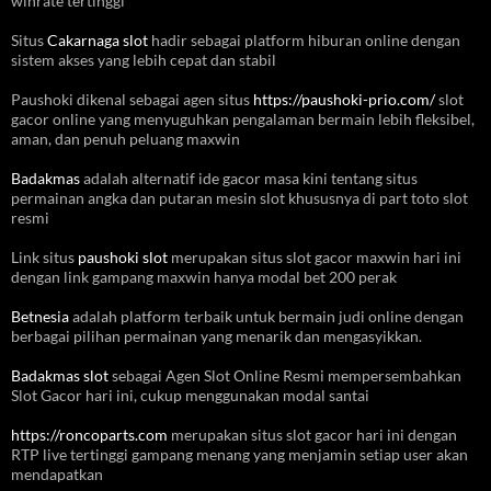
winrate tertinggi
Situs
Cakarnaga slot
hadir sebagai platform hiburan online dengan
sistem akses yang lebih cepat dan stabil
Paushoki dikenal sebagai agen situs
https://paushoki-prio.com/
slot
gacor online yang menyuguhkan pengalaman bermain lebih fleksibel,
aman, dan penuh peluang maxwin
Badakmas
adalah alternatif ide gacor masa kini tentang situs
permainan angka dan putaran mesin slot khususnya di part toto slot
resmi
Link situs
paushoki slot
merupakan situs slot gacor maxwin hari ini
dengan link gampang maxwin hanya modal bet 200 perak
Betnesia
adalah platform terbaik untuk bermain judi online dengan
berbagai pilihan permainan yang menarik dan mengasyikkan.
Badakmas slot
sebagai Agen Slot Online Resmi mempersembahkan
Slot Gacor hari ini, cukup menggunakan modal santai
https://roncoparts.com
merupakan situs slot gacor hari ini dengan
RTP live tertinggi gampang menang yang menjamin setiap user akan
mendapatkan