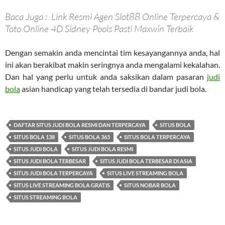
Baca Juga : Link Resmi Agen Slot88 Online Terpercaya &
Toto Online 4D Sidney Pools Pasti Maxwin Terbaik
Dengan semakin anda mencintai tim kesayangannya anda, hal
ini akan berakibat makin seringnya anda mengalami kekalahan.
Dan hal yang perlu untuk anda saksikan dalam pasaran
judi
bola
asian handicap yang telah tersedia di bandar judi bola.
DAFTAR SITUS JUDI BOLA RESMI DAN TERPERCAYA
SITUS BOLA
SITUS BOLA 138
SITUS BOLA 365
SITUS BOLA TERPERCAYA
SITUS JUDI BOLA
SITUS JUDI BOLA RESMI
SITUS JUDI BOLA TERBESAR
SITUS JUDI BOLA TERBESAR DI ASIA
SITUS JUDI BOLA TERPERCAYA
SITUS LIVE STREAMING BOLA
SITUS LIVE STREAMING BOLA GRATIS
SITUS NOBAR BOLA
SITUS STREAMING BOLA