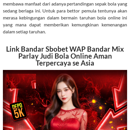
membawa manfaat dari adanya pertandingan sepak bola yang
sedang berlaga ini. Untuk para bettor pemula tentunya akan
merasa kebingungan dalam bermain taruhan bola online ini
yang mana dapat memberikan kemungkinan kemenangan
dalam setiap taruhan.
Link Bandar Sbobet WAP Bandar Mix
Parlay Judi Bola Online Aman
Terpercaya se Asia