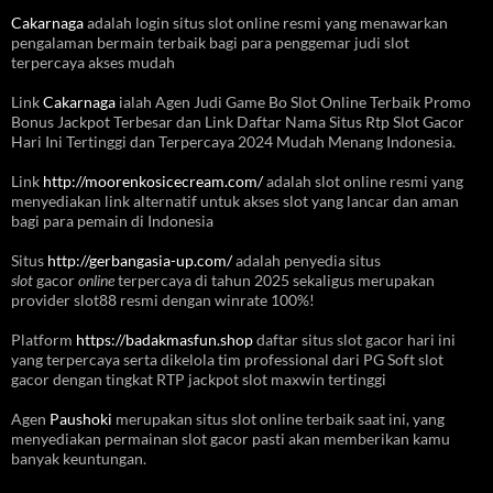
Cakarnaga
adalah login situs slot online resmi yang menawarkan
pengalaman bermain terbaik bagi para penggemar judi slot
terpercaya akses mudah
Link
Cakarnaga
ialah Agen Judi Game Bo Slot Online Terbaik Promo
Bonus Jackpot Terbesar dan Link Daftar Nama Situs Rtp Slot Gacor
Hari Ini Tertinggi dan Terpercaya 2024 Mudah Menang Indonesia.
Link
http://moorenkosicecream.com/
adalah slot online resmi yang
menyediakan link alternatif untuk akses slot yang lancar dan aman
bagi para pemain di Indonesia
Situs
http://gerbangasia-up.com/
adalah penyedia situs
slot
gacor
online
terpercaya di tahun 2025 sekaligus merupakan
provider slot88 resmi dengan winrate 100%!
Platform
https://badakmasfun.shop
daftar situs slot gacor hari ini
yang terpercaya serta dikelola tim professional dari PG Soft slot
gacor dengan tingkat RTP jackpot slot maxwin tertinggi
Agen
Paushoki
merupakan situs slot online terbaik saat ini, yang
menyediakan permainan slot gacor pasti akan memberikan kamu
banyak keuntungan.