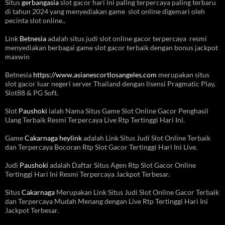
Situs
gerbangasia
slot gacor hari ini paling terpercaya paling terbaru
di tahun 2024 yang menyediakan game slot online digemari oleh
pecinta slot online..
Link
Betnesia
adalah situs judi slot online gacor terpercaya resmi
menyediakan berbagai game slot gacor terbaik dengan bonus jackpot
maxwin
Betnesia
https://www.asianescortlosangeles.com
merupakan situs
slot gacor luar negeri server Thailand dengan lisensi Pragmatic Play,
Slot88 & PG Soft.
Slot
Paushoki
ialah Nama Situs Game Slot Online Gacor Penghasil
Uang Terbaik Resmi Terpercaya Live Rtp Tertinggi Hari Ini.
Game
Cakarnaga heylink
adalah Link Situs Judi Slot Online Terbaik
dan Terpercaya Bocoran Rtp Slot Gacor Tertinggi Hari Ini Live.
Judi
Paushoki
adalah Daftar Situs Agen Rtp Slot Gacor Online
Tertinggi Hari Ini Resmi Terpercaya Jackpot Terbesar.
Situs
Cakarnaga
Merupakan Link Situs Judi Slot Online Gacor Terbaik
dan Terpercaya Mudah Menang dengan Live Rtp Tertinggi Hari Ini
Jackpot Terbesar.