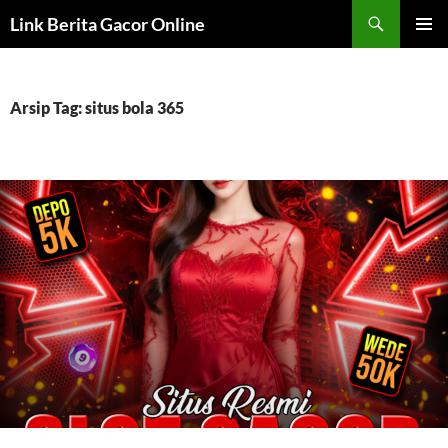
Langsung
Cari
Link Berita Gacor Online
ke
MENU
isi
UTAMA
Arsip Tag: situs bola 365