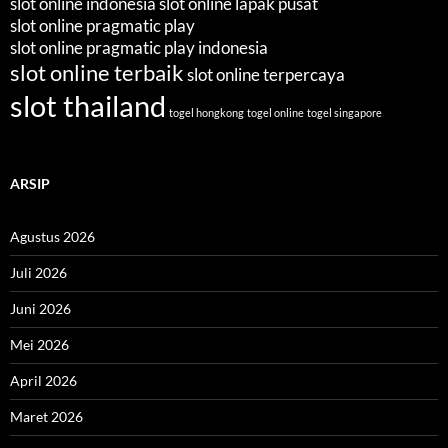
slot online indonesia
slot online lapak pusat
slot online pragmatic play
slot online pragmatic play indonesia
slot online terbaik
slot online terpercaya
slot thailand
togel hongkong
togel online
togel singapore
ARSIP
Agustus 2026
Juli 2026
Juni 2026
Mei 2026
April 2026
Maret 2026