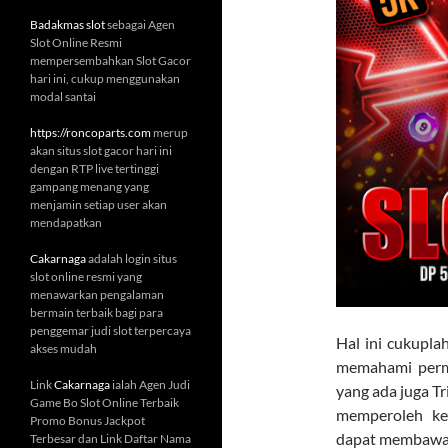
Badakmas slot
sebagai Agen
Slot Online Resmi
mempersembahkan Slot Gacor
hari ini, cukup menggunakan
modal santai
https://roncoparts.com
merup
akan situs slot gacor hari ini
dengan RTP live tertinggi
gampang menang yang
menjamin setiap user akan
mendapatkan
Cakarnaga
adalah login situs
slot online resmi yang
menawarkan pengalaman
bermain terbaik bagi para
penggemar judi slot terpercaya
Hal ini cukupla
akses mudah
memahami perma
Link
Cakarnaga
ialah Agen Judi
yang ada juga T
Game Bo Slot Online Terbaik
memperoleh ke
Promo Bonus Jackpot
dapat membawa p
Terbesar dan Link Daftar Nama