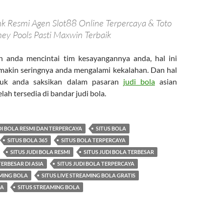
nk Resmi Agen Slot88 Online Terpercaya & Toto
ey Pools Pasti Maxwin Terbaik
 anda mencintai tim kesayangannya anda, hal ini
makin seringnya anda mengalami kekalahan. Dan hal
tuk anda saksikan dalam pasaran
judi bola
asian
lah tersedia di bandar judi bola.
DI BOLA RESMI DAN TERPERCAYA
SITUS BOLA
SITUS BOLA 365
SITUS BOLA TERPERCAYA
SITUS JUDI BOLA RESMI
SITUS JUDI BOLA TERBESAR
TERBESAR DI ASIA
SITUS JUDI BOLA TERPERCAYA
AMING BOLA
SITUS LIVE STREAMING BOLA GRATIS
LA
SITUS STREAMING BOLA