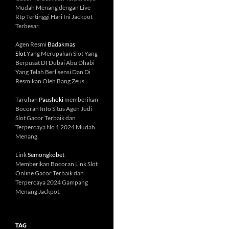
Mudah Menang dengan Live
Rtp Tertinggi Hari Ini Jackpot
Terbesar.
Agen Resmi
Badakmas
Slot
Yang Merupakan Slot Yang
Berpusat DI Dubai Abu Dhabi
Yang Telah Berlisensi Dan Di
Resmikan Oleh Bang Zeus..
Taruhan
Paushoki
memberikan
Bocoran Info Situs Agen Judi
Slot Gacor Terbaik dan
Terpercaya No 1 2024 Mudah
Menang.
Link
Semongkobet
Memberikan Bocoran Link Slot
Online Gacor Terbaik dan
Terpercaya 2024 Gampang
Menang Jackpot.
TAG