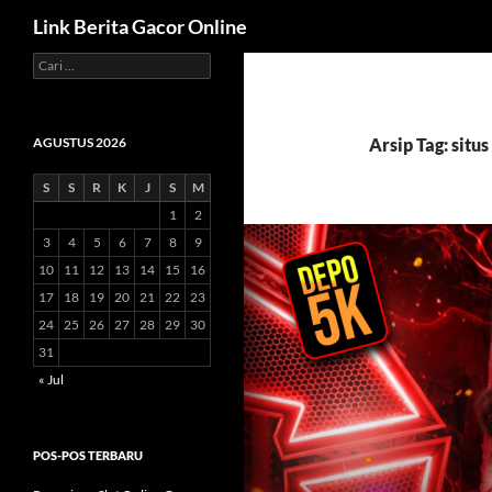
Cari
Link Berita Gacor Online
C
Langsung
a
ke
r
isi
i
u
AGUSTUS 2026
Arsip Tag: situ
n
t
S
S
R
K
J
S
M
u
1
2
k
:
3
4
5
6
7
8
9
10
11
12
13
14
15
16
17
18
19
20
21
22
23
24
25
26
27
28
29
30
31
« Jul
POS-POS TERBARU