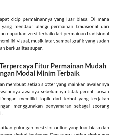
dapat cicip permainannya yang luar biasa. DI mana
yang mendaur ulangi permainan tradisional dari
kan dapatkan versi terbaik dari permainan tradisional
miliki visual, musik latar, sampai grafik yang sudah
an berkualitas super.
 Terpercaya Fitur Permainan Mudah
ngan Modal Minim Terbaik
kan membuat setiap slotter yang mainkan awalannya
walannya awalnya sebelumnya tidak pernah bosan
Dengan memiliki topik dari koboi yang kerjakan
engan menggunakan penyamaran sebagai seorang
i.
patkan gulungan mesi slot online yang luar biasa dan
 ragam simbol berbayar. Dan tentu setiap simbolnya