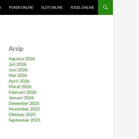
A
POKER ONLINE
SLOT ONLINE
TOGEL ONLINE
Arsip
Agustus 2026
Juli 2026
Juni 2026
Mei 2026
April 2026
Maret 2026
Februari 2026
Januari 2026
Desember 2025
November 2025
Oktober 2025
September 2025