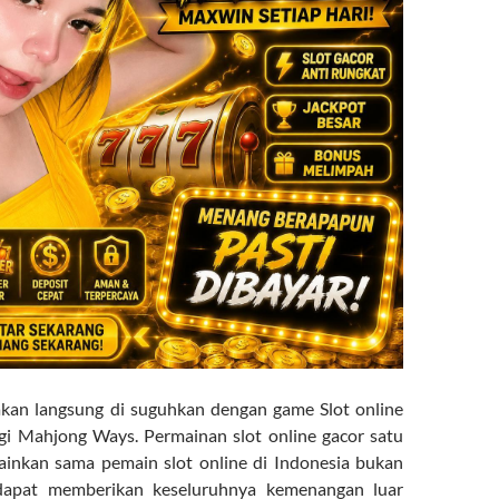
r akan langsung di suguhkan dengan game Slot online
gi Mahjong Ways. Permainan slot online gacor satu
ainkan sama pemain slot online di Indonesia bukan
dapat memberikan keseluruhnya kemenangan luar