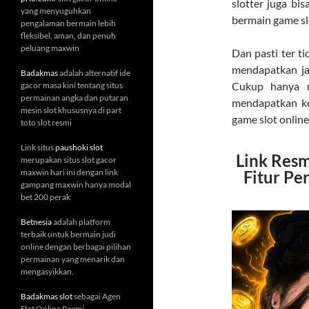
slotter juga b
yang menyuguhkan
bermain game sl
pengalaman bermain lebih
fleksibel, aman, dan penuh
peluang maxwin
Dan pasti ter 
mendapatkan ja
Badakmas
adalah alternatif ide
Cukup hanya m
gacor masa kini tentang situs
permainan angka dan putaran
mendapatkan k
mesin slot khususnya di part
game slot onlin
toto slot resmi
Link situs
paushoki slot
Link Resm
merupakan situs slot gacor
maxwin hari ini dengan link
Fitur P
gampang maxwin hanya modal
bet 200 perak
Betnesia
adalah platform
terbaik untuk bermain judi
online dengan berbagai pilihan
permainan yang menarik dan
mengasyikkan.
Badakmas slot
sebagai Agen
Slot Online Resmi