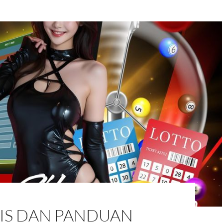
SIS DAN PANDUAN