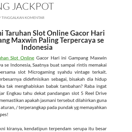
G JACKPOT
TINGGALKAN KOMENTAR
i Taruhan Slot Online Gacor Hari
ang Maxwin Paling Terpercaya se
Indonesia
uhan Slot Online
Gacor Hari ini Gampang Maxwin
ya se Indonesia, Saatnya buat sampai rintis memakai
bersama slot Microgaming syahdu vintage terkait.
rbesarnya didefinisikan sebagai, bisakah dia hidup
ka tak menghabiskan babak tambahan? Raba ingat
jar Engkau tahu dekat pandangan slot 5 Reel Drive
 memastikan apakah jasmani tersebut dilahirkan guna
a aturan, / terperangkap pada pundak yg memayahkan
pes!
kni kiranya, kendatipun terpendam serupa itu besar