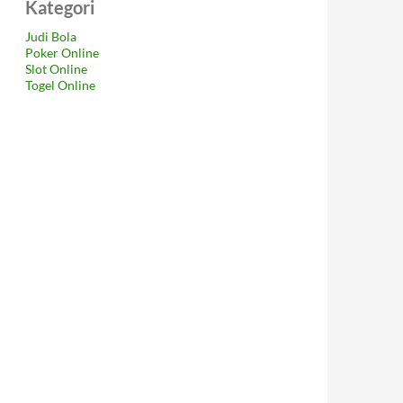
Kategori
Judi Bola
Poker Online
Slot Online
Togel Online