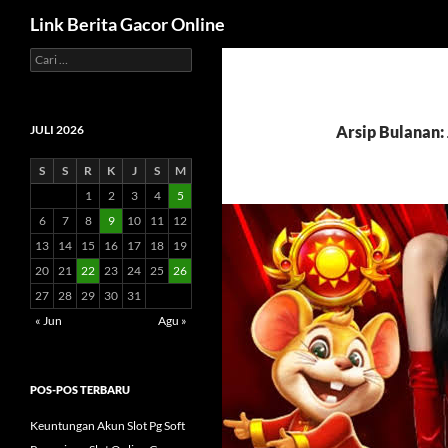
Cari
Link Berita Gacor Online
C
Langsung
a
ke
r
isi
i
u
JULI 2026
Arsip Bulanan: 
n
t
S
S
R
K
J
S
M
u
1
2
3
4
5
k
:
6
7
8
9
10
11
12
13
14
15
16
17
18
19
20
21
22
23
24
25
26
27
28
29
30
31
« Jun
Agu »
POS-POS TERBARU
Keuntungan Akun Slot Pg Soft