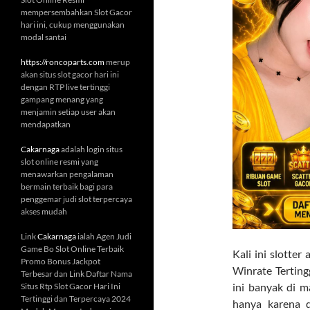
mempersembahkan Slot Gacor
hari ini, cukup menggunakan
modal santai
https://roncoparts.com
merup
akan situs slot gacor hari ini
dengan RTP live tertinggi
gampang menang yang
menjamin setiap user akan
mendapatkan
Cakarnaga
adalah login situs
slot online resmi yang
menawarkan pengalaman
bermain terbaik bagi para
penggemar judi slot terpercaya
akses mudah
Link
Cakarnaga
ialah Agen Judi
Game Bo Slot Online Terbaik
Kali ini slotte
Promo Bonus Jackpot
Winrate Terting
Terbesar dan Link Daftar Nama
ini banyak di m
Situs Rtp Slot Gacor Hari Ini
Tertinggi dan Terpercaya 2024
hanya karena 