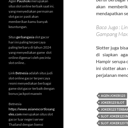
Agen
Paushoki
merupakan
akan memberika
situs slot online terbaik saat ini,
yang menyediakan permainan
mendapatkan se
slot gacor pasti akan
memberikan kamu banyak
Baca Juga : Li
keuntungan.
Gampang Maxwi
Situs
gerbangasia
slot gacor
hari ini paling terpercaya
Slotter juga bis
paling terbaru di tahun 2024
yang menyediakan game slot
di siapkan ag
online digemari oleh pecinta
Hampir serupa 
slot online..
ini slotter aka
Link
Betnesia
adalah situs judi
perjalanan menca
slot online gacor terpercaya
resmi menyediakan berbagai
game slot gacor terbaik dengan
bonus jackpot maxwin
AGEN JOKER123
JOKER123 SLOT
Betnesia
https://www.asianescortlosang
JOKER123 TERBA
eles.com
merupakan situs slot
SLOT JOKER123 I
gacor luar negeri server
SLOT JOKER123 
Thailand dengan lisensi