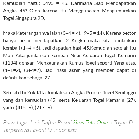
Kemudian Yaitu: 0495 = 45. Darimana Siap Mendapatkan
Angka 45? Oleh karena itu Menggunakan Mengumumkan
Togel Singapura 2D,
Maka Keterangannya ialah (0+4 = 4), (9+5 = 14). Karena bettor
hanya perlu mendapatkan 2 Angka maka kita jumlahkan
kembali (1+4 = 5). Jadi dapatlah hasil 45.Kemudian setelah itu
Mari Kita jumlahkan kembali Nilai Keluaran Togel Kemarin
(1134) dengan Menggunakan Rumus Togel seperti Yang atas.
(1+1=2), (3+4=7). Jadi hasil akhir yang member dapat di
definisikan sebagai 27.
Setelah Itu Yuk Kita Jumlahkan Angka Produk Togel Seminggu
yang dan kemudian (45) serta Keluaran Togel Kemarin (27),
yaitu (4+5=9), (2+7=9).
Baca Juga : Link Daftar Resmi
Situs Toto Online
Togel4D
Terpercaya Favorit Di Indonesia