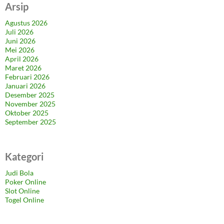
Arsip
Agustus 2026
Juli 2026
Juni 2026
Mei 2026
April 2026
Maret 2026
Februari 2026
Januari 2026
Desember 2025
November 2025
Oktober 2025
September 2025
Kategori
Judi Bola
Poker Online
Slot Online
Togel Online