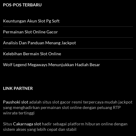
POS-POS TERBARU
Keuntungan Akun Slot Pg Soft
Permainan Slot Online Gacor
Analisis Dan Panduan Menang Jackpot
Kelebihan Bermain Slot Online
Wolf Legend Megaways Menunjukkan Hadiah Besar
LINK PARTNER
Paushoki slot
adalah situs slot gacor resmi terpercaya mudah jackpot
yang menghadirkan permainan slot online dengan peluang RTP
winrate tertinggi
Situs
Cakarnaga slot
hadir sebagai platform hiburan online dengan
sistem akses yang lebih cepat dan stabil