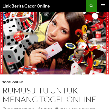
Langsung
Cari
Link Berita Gacor Online
ke
MENU
isi
UTAMA
TOGEL ONLINE
RUMUS JITU UNTUK
MENANG TOGEL ONLINE
29 NOVEMBER 2025
SOFUNI
TINGGALKAN KOMENTAR