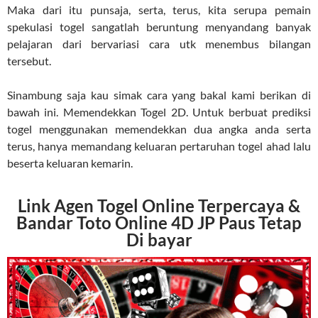
Maka dari itu punsaja, serta, terus, kita serupa pemain
spekulasi togel sangatlah beruntung menyandang banyak
pelajaran dari bervariasi cara utk menembus bilangan
tersebut.
Sinambung saja kau simak cara yang bakal kami berikan di
bawah ini. Memendekkan Togel 2D. Untuk berbuat prediksi
togel menggunakan memendekkan dua angka anda serta
terus, hanya memandang keluaran pertaruhan togel ahad lalu
beserta keluaran kemarin.
Link Agen Togel Online Terpercaya &
Bandar Toto Online 4D JP Paus Tetap
Di bayar