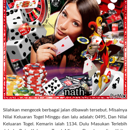
Silahkan mengecek berbagai jalan dibawah tersebut. Misalnya
Nilai Keluaran Togel Minggu dan lalu adalah: 0495, Dan Nilai
Keluaran Togel. Kemarin ialah 1134. Dulu Masukan Terlebih