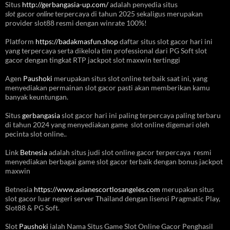
Situs
http://gerbangasia-up.com/
adalah penyedia situs
slot
gacor
online
terpercaya di tahun 2025 sekaligus merupakan
provider slot88 resmi dengan winrate 100%!
Platform
https://badakmasfun.shop
daftar situs slot gacor hari ini
yang terpercaya serta dikelola tim professional dari PG Soft slot
gacor dengan tingkat RTP jackpot slot maxwin tertinggi
Agen
Paushoki
merupakan situs slot online terbaik saat ini, yang
menyediakan permainan slot gacor pasti akan memberikan kamu
banyak keuntungan.
Situs
gerbangasia
slot gacor hari ini paling terpercaya paling terbaru
di tahun 2024 yang menyediakan game slot online digemari oleh
pecinta slot online..
Link
Betnesia
adalah situs judi slot online gacor terpercaya resmi
menyediakan berbagai game slot gacor terbaik dengan bonus jackpot
maxwin
Betnesia
https://www.asianescortlosangeles.com
merupakan situs
slot gacor luar negeri server Thailand dengan lisensi Pragmatic Play,
Slot88 & PG Soft.
Slot
Paushoki
ialah Nama Situs Game Slot Online Gacor Penghasil