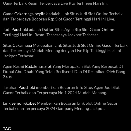
Uang Terbaik Resmi Terpercaya Live Rtp Tertinggi Hari Ini.
Game
Cakarnaga heylink
adalah Link Situs Judi Slot Online Terbaik
dan Terpercaya Bocoran Rtp Slot Gacor Tertinggi Hari Ini Live.
Judi
Paushoki
adalah Daftar Situs Agen Rtp Slot Gacor Online
Tertinggi Hari Ini Resmi Terpercaya Jackpot Terbesar.
Situs
Cakarnaga
Merupakan Link Situs Judi Slot Online Gacor Terbaik
dan Terpercaya Mudah Menang dengan Live Rtp Tertinggi Hari Ini
Jackpot Terbesar.
Agen Resmi
Badakmas Slot
Yang Merupakan Slot Yang Berpusat DI
Dubai Abu Dhabi Yang Telah Berlisensi Dan Di Resmikan Oleh Bang
Zeus..
Taruhan
Paushoki
memberikan Bocoran Info Situs Agen Judi Slot
Gacor Terbaik dan Terpercaya No 1 2024 Mudah Menang.
Link
Semongkobet
Memberikan Bocoran Link Slot Online Gacor
Terbaik dan Terpercaya 2024 Gampang Menang Jackpot.
TAG