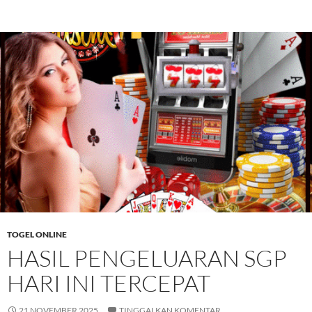
TOGEL ONLINE
HASIL PENGELUARAN SGP
HARI INI TERCEPAT
21 NOVEMBER 2025
TINGGALKAN KOMENTAR