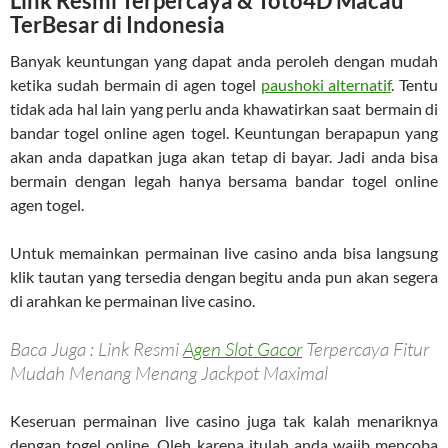
Link Resmi Terpercaya & Toto4D Macau
TerBesar di Indonesia
Banyak keuntungan yang dapat anda peroleh dengan mudah
ketika sudah bermain di agen togel
paushoki alternatif
. Tentu
tidak ada hal lain yang perlu anda khawatirkan saat bermain di
bandar togel online agen togel. Keuntungan berapapun yang
akan anda dapatkan juga akan tetap di bayar. Jadi anda bisa
bermain dengan legah hanya bersama bandar togel online
agen togel.
Untuk memainkan permainan live casino anda bisa langsung
klik tautan yang tersedia dengan begitu anda pun akan segera
di arahkan ke permainan live casino.
Baca Juga : Link Resmi
Agen Slot Gacor
Terpercaya Fitur
Mudah Menang Menang Jackpot Maximal
Keseruan permainan live casino juga tak kalah menariknya
dengan togel online. Oleh karena itulah anda wajib mencoba