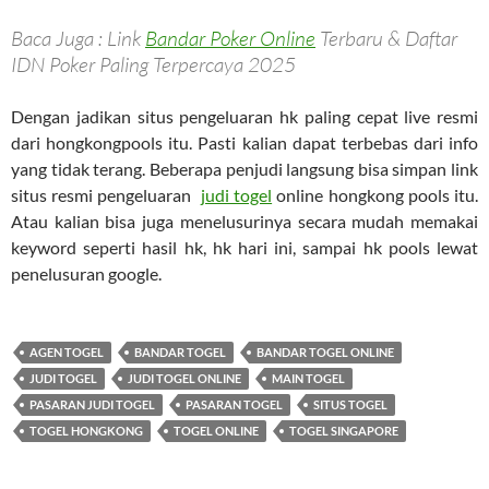
Baca Juga : Link
Bandar Poker Online
Terbaru & Daftar
IDN Poker Paling Terpercaya 2025
Dengan jadikan situs pengeluaran hk paling cepat live resmi
dari hongkongpools itu. Pasti kalian dapat terbebas dari info
yang tidak terang. Beberapa penjudi langsung bisa simpan link
situs resmi pengeluaran
judi togel
online hongkong pools itu.
Atau kalian bisa juga menelusurinya secara mudah memakai
keyword seperti hasil hk, hk hari ini, sampai hk pools lewat
penelusuran google.
AGEN TOGEL
BANDAR TOGEL
BANDAR TOGEL ONLINE
JUDI TOGEL
JUDI TOGEL ONLINE
MAIN TOGEL
PASARAN JUDI TOGEL
PASARAN TOGEL
SITUS TOGEL
TOGEL HONGKONG
TOGEL ONLINE
TOGEL SINGAPORE