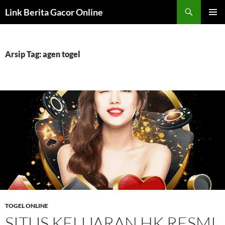
Langsung
Cari
Link Berita Gacor Online
ke
MENU
isi
UTAMA
Arsip Tag: agen togel
TOGEL ONLINE
SITUS KELUARAN HK RESMI