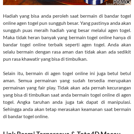
Hadiah yang bisa anda peroleh saat bermain di bandar togel
online agen togel pun sungguh besar. Yang pastinya anda akan
sungguh puas meraih hadiah yang besar melalui agen togel.
Maka tidak heran banyak yang bermain togel online hanya di
bandar togel online terbaik seperti agen togel. Anda akan
selalu bermain dengan rasa aman dan tidak akan ada sedikit
pun rasa khawatir yang bisa di timbulkan.
Selain itu, bermain di agen togel online ini juga betul betul
aman. Semua permainan yang sudah tersedia merupakan
permainan yang fair play. Tidak akan ada pernah kecurangan
yang bisa di timbulkan saat anda bermain togel online di agen
togel. Angka taruhan anda juga tak dapat di manipulasi.
Sehingga anda akan tetap merasakan keamanan saat bermain
di bandar togel online.