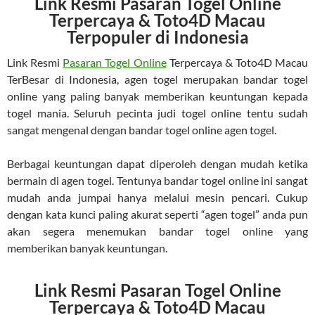
Link Resmi Pasaran Togel Online
Terpercaya & Toto4D Macau
Terpopuler di Indonesia
Link Resmi
Pasaran Togel Online
Terpercaya & Toto4D Macau
TerBesar di Indonesia, agen togel merupakan bandar togel
online yang paling banyak memberikan keuntungan kepada
togel mania. Seluruh pecinta judi togel online tentu sudah
sangat mengenal dengan bandar togel online agen togel.
Berbagai keuntungan dapat diperoleh dengan mudah ketika
bermain di agen togel. Tentunya bandar togel online ini sangat
mudah anda jumpai hanya melalui mesin pencari. Cukup
dengan kata kunci paling akurat seperti “agen togel” anda pun
akan segera menemukan bandar togel online yang
memberikan banyak keuntungan.
Link Resmi Pasaran Togel Online
Terpercaya & Toto4D Macau