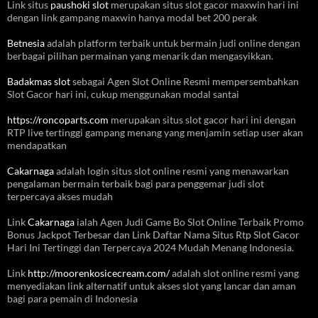
Link situs
paushoki slot
merupakan situs slot gacor maxwin hari ini
dengan link gampang maxwin hanya modal bet 200 perak
Betnesia
adalah platform terbaik untuk bermain judi online dengan
berbagai pilihan permainan yang menarik dan mengasyikkan.
Badakmas slot
sebagai Agen Slot Online Resmi mempersembahkan
Slot Gacor hari ini, cukup menggunakan modal santai
https://roncoparts.com
merupakan situs slot gacor hari ini dengan
RTP live tertinggi gampang menang yang menjamin setiap user akan
mendapatkan
Cakarnaga
adalah login situs slot online resmi yang menawarkan
pengalaman bermain terbaik bagi para penggemar judi slot
terpercaya akses mudah
Link
Cakarnaga
ialah Agen Judi Game Bo Slot Online Terbaik Promo
Bonus Jackpot Terbesar dan Link Daftar Nama Situs Rtp Slot Gacor
Hari Ini Tertinggi dan Terpercaya 2024 Mudah Menang Indonesia.
Link
http://moorenkosicecream.com/
adalah slot online resmi yang
menyediakan link alternatif untuk akses slot yang lancar dan aman
bagi para pemain di Indonesia