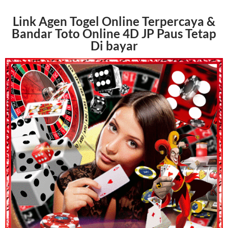
Link Agen Togel Online Terpercaya &
Bandar Toto Online 4D JP Paus Tetap
Di bayar