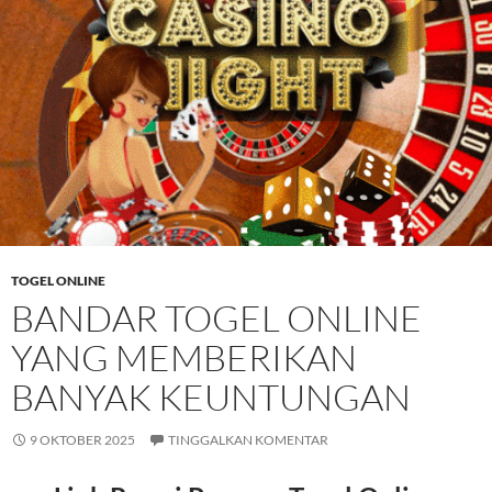
TOGEL ONLINE
BANDAR TOGEL ONLINE
YANG MEMBERIKAN
BANYAK KEUNTUNGAN
9 OKTOBER 2025
TINGGALKAN KOMENTAR