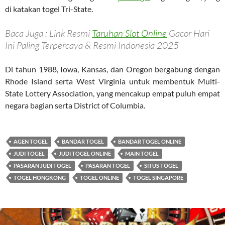
di katakan togel Tri-State.
Baca Juga : Link Resmi
Taruhan Slot Online
Gacor Hari
Ini Paling Terpercaya & Resmi Indonesia 2025
Di tahun 1988, Iowa, Kansas, dan Oregon bergabung dengan
Rhode Island serta West Virginia untuk membentuk Multi-
State Lottery Association, yang mencakup empat puluh empat
negara bagian serta District of Columbia.
AGEN TOGEL
BANDAR TOGEL
BANDAR TOGEL ONLINE
JUDI TOGEL
JUDI TOGEL ONLINE
MAIN TOGEL
PASARAN JUDI TOGEL
PASARAN TOGEL
SITUS TOGEL
TOGEL HONGKONG
TOGEL ONLINE
TOGEL SINGAPORE