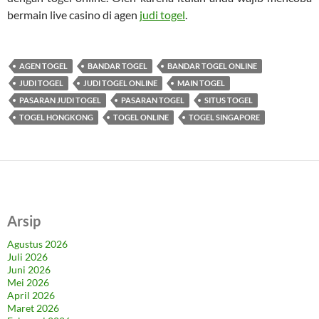
bermain live casino di agen
judi togel
.
AGEN TOGEL
BANDAR TOGEL
BANDAR TOGEL ONLINE
JUDI TOGEL
JUDI TOGEL ONLINE
MAIN TOGEL
PASARAN JUDI TOGEL
PASARAN TOGEL
SITUS TOGEL
TOGEL HONGKONG
TOGEL ONLINE
TOGEL SINGAPORE
Arsip
Agustus 2026
Juli 2026
Juni 2026
Mei 2026
April 2026
Maret 2026