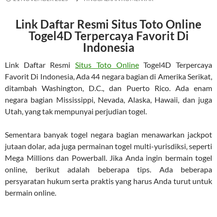
Link Daftar Resmi Situs Toto Online
Togel4D Terpercaya Favorit Di
Indonesia
Link Daftar Resmi
Situs Toto Online
Togel4D Terpercaya
Favorit Di Indonesia, Ada 44 negara bagian di Amerika Serikat,
ditambah Washington, D.C., dan Puerto Rico. Ada enam
negara bagian Mississippi, Nevada, Alaska, Hawaii, dan juga
Utah, yang tak mempunyai perjudian togel.
Sementara banyak togel negara bagian menawarkan jackpot
jutaan dolar, ada juga permainan togel multi-yurisdiksi, seperti
Mega Millions dan Powerball. Jika Anda ingin bermain togel
online, berikut adalah beberapa tips. Ada beberapa
persyaratan hukum serta praktis yang harus Anda turut untuk
bermain online.