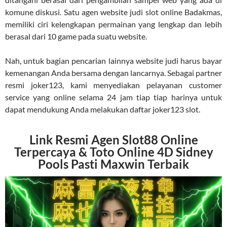
komune diskusi. Satu agen website judi slot online Badakmas,
memiliki ciri kelengkapan permainan yang lengkap dan lebih
berasal dari 10 game pada suatu website.
Nah, untuk bagian pencarian lainnya website judi harus bayar
kemenangan Anda bersama dengan lancarnya. Sebagai partner
resmi joker123, kami menyediakan pelayanan customer
service yang online selama 24 jam tiap tiap harinya untuk
dapat mendukung Anda melakukan daftar joker123 slot.
Link Resmi Agen Slot88 Online
Terpercaya & Toto Online 4D Sidney
Pools Pasti Maxwin Terbaik