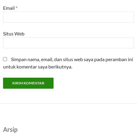
Email
*
Situs Web
Simpan nama, email, dan situs web saya pada peramban ini
untuk komentar saya berikutnya.
Arsip