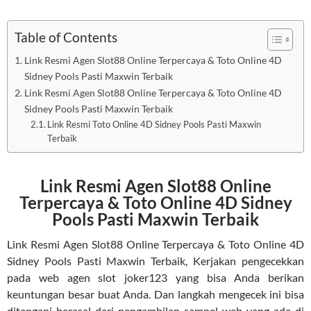
Table of Contents
Link Resmi Agen Slot88 Online Terpercaya & Toto Online 4D
Sidney Pools Pasti Maxwin Terbaik
Link Resmi Agen Slot88 Online Terpercaya & Toto Online 4D
Sidney Pools Pasti Maxwin Terbaik
Link Resmi Toto Online 4D Sidney Pools Pasti Maxwin
Terbaik
Link Resmi Agen Slot88 Online
Terpercaya & Toto Online 4D Sidney
Pools Pasti Maxwin Terbaik
Link Resmi Agen Slot88 Online Terpercaya & Toto Online 4D
Sidney Pools Pasti Maxwin Terbaik, Kerjakan pengecekkan
pada web agen slot joker123 yang bisa Anda berikan
keuntungan besar buat Anda. Dan langkah mengecek ini bisa
ditangani berasal dari pengambilan sampel web yang ada di