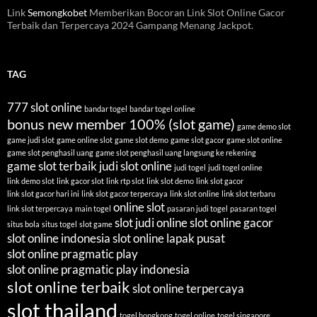
Link
Semongkobet
Memberikan Bocoran Link Slot Online Gacor
Terbaik dan Terpercaya 2024 Gampang Menang Jackpot.
TAG
777 slot online
bandar togel
bandar togel online
bonus new member 100% (slot game)
game demo slot
game judi slot
game online slot
game slot demo
game slot gacor
game slot online
game slot penghasil uang
game slot penghasil uang langsung ke rekening
game slot terbaik
judi slot online
judi togel
judi togel online
link demo slot
link gacor slot
link rtp slot
link slot demo
link slot gacor
link slot gacor hari ini
link slot gacor terpercaya
link slot online
link slot terbaru
online slot
link slot terpercaya
main togel
pasaran judi togel
pasaran togel
slot judi online
slot online gacor
situs bola
situs togel
slot game
slot online indonesia
slot online lapak pusat
slot online pragmatic play
slot online pragmatic play indonesia
slot online terbaik
slot online terpercaya
slot thailand
togel hongkong
togel online
togel singapore