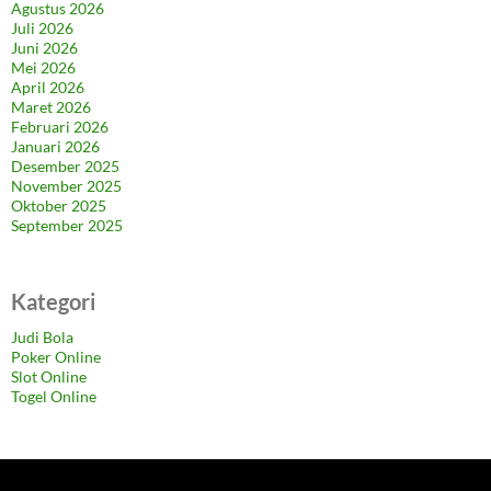
Agustus 2026
Juli 2026
Juni 2026
Mei 2026
April 2026
Maret 2026
Februari 2026
Januari 2026
Desember 2025
November 2025
Oktober 2025
September 2025
Kategori
Judi Bola
Poker Online
Slot Online
Togel Online