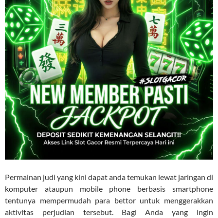
Permainan judi yang kini dapat anda temukan lewat jaringan di
komputer ataupun mobile phone berbasis smartphone
tentunya mempermudah para bettor untuk menggerakkan
aktivitas perjudian tersebut. Bagi Anda yang ingin