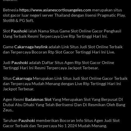
Betnesia
https://www.asianescortlosangeles.com
merupakan situs
slot gacor luar negeri server Thailand dengan lisensi Pragmatic Play,
Slot88 & PG Soft.
Slot
Paushoki
ialah Nama Situs Game Slot Online Gacor Penghasil
Uang Terbaik Resmi Terpercaya Live Rtp Tertinggi Hari Ini.
Game
Cakarnaga heylink
adalah Link Situs Judi Slot Online Terbaik
dan Terpercaya Bocoran Rtp Slot Gacor Tertinggi Hari Ini Live.
Judi
Paushoki
adalah Daftar Situs Agen Rtp Slot Gacor Online
Tertinggi Hari Ini Resmi Terpercaya Jackpot Terbesar.
Situs
Cakarnaga
Merupakan Link Situs Judi Slot Online Gacor Terbaik
dan Terpercaya Mudah Menang dengan Live Rtp Tertinggi Hari Ini
Jackpot Terbesar.
Agen Resmi
Badakmas Slot
Yang Merupakan Slot Yang Berpusat DI
Dubai Abu Dhabi Yang Telah Berlisensi Dan Di Resmikan Oleh Bang
Zeus..
Taruhan
Paushoki
memberikan Bocoran Info Situs Agen Judi Slot
Gacor Terbaik dan Terpercaya No 1 2024 Mudah Menang.