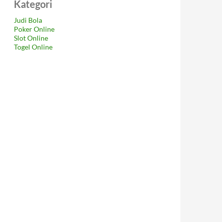
Kategori
Judi Bola
Poker Online
Slot Online
Togel Online