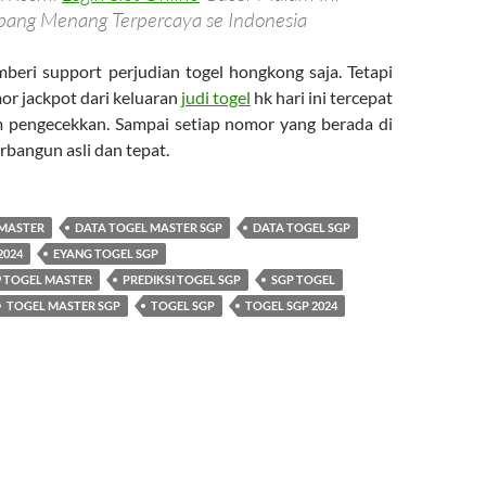
ang Menang Terpercaya se Indonesia
eri support perjudian togel hongkong saja. Tetapi
or jackpot dari keluaran
judi togel
hk hari ini tercepat
 pengecekkan. Sampai setiap nomor yang berada di
rbangun asli dan tepat.
 MASTER
DATA TOGEL MASTER SGP
DATA TOGEL SGP
2024
EYANG TOGEL SGP
9 TOGEL MASTER
PREDIKSI TOGEL SGP
SGP TOGEL
TOGEL MASTER SGP
TOGEL SGP
TOGEL SGP 2024