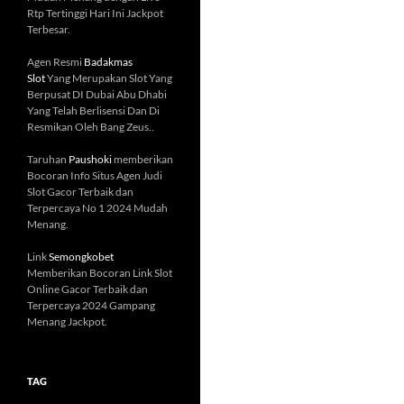
Rtp Tertinggi Hari Ini Jackpot
Terbesar.
Agen Resmi
Badakmas
Slot
Yang Merupakan Slot Yang
Berpusat DI Dubai Abu Dhabi
Yang Telah Berlisensi Dan Di
Resmikan Oleh Bang Zeus..
Taruhan
Paushoki
memberikan
Bocoran Info Situs Agen Judi
Slot Gacor Terbaik dan
Terpercaya No 1 2024 Mudah
Menang.
Link
Semongkobet
Memberikan Bocoran Link Slot
Online Gacor Terbaik dan
Terpercaya 2024 Gampang
Menang Jackpot.
TAG