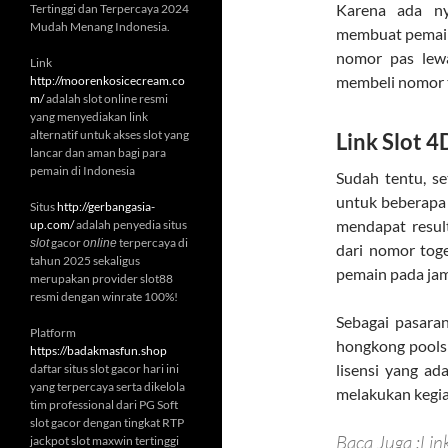
Karena ada ny
Tertinggi dan Terpercaya 2024
Mudah Menang Indonesia.
membuat pemai
nomor pas lew
Link
membeli nomor 
http://moorenkosicecream.co
m/
adalah slot online resmi
yang menyediakan link
alternatif untuk akses slot yang
Link Slot 4
lancar dan aman bagi para
pemain di Indonesia
Sudah tentu, se
untuk beberapa 
Situs
http://gerbangasia-
mendapat resul
up.com/
adalah penyedia situs
gacor
terpercaya di
slot
online
dari nomor toge
tahun 2025 sekaligus
pemain pada jam
merupakan provider slot88
resmi dengan winrate 100%!
Sebagai pasaran
Platform
hongkong pools 
https://badakmasfun.shop
lisensi yang ad
daftar situs slot gacor hari ini
yang terpercaya serta dikelola
melakukan kegia
tim professional dari PG Soft
slot gacor dengan tingkat RTP
Baca Juga :Li
jackpot slot maxwin tertinggi