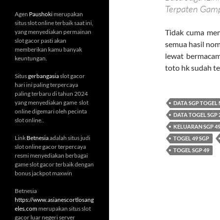
Terpaten Gamp
Agen
Paushoki
merupakan
situs slot online terbaik saat ini,
Tidak cuma memb
yang menyediakan permainan
slot gacor pasti akan
semua hasil nom
memberikan kamu banyak
lewat bermacam
keuntungan.
toto hk sudah te
Situs
gerbangasia
slot gacor
hari ini paling terpercaya
paling terbaru di tahun 2024
yang menyediakan game slot
DATA SGP TOGEL
online digemari oleh pecinta
DATA TOGEL SGP 
slot online..
KELUARAN SGP 4
Link
Betnesia
adalah situs judi
TOGEL 49 SGP
slot online gacor terpercaya
TOGEL SGP 49
resmi menyediakan berbagai
game slot gacor terbaik dengan
bonus jackpot maxwin
Betnesia
https://www.asianescortlosang
eles.com
merupakan situs slot
gacor luar negeri server