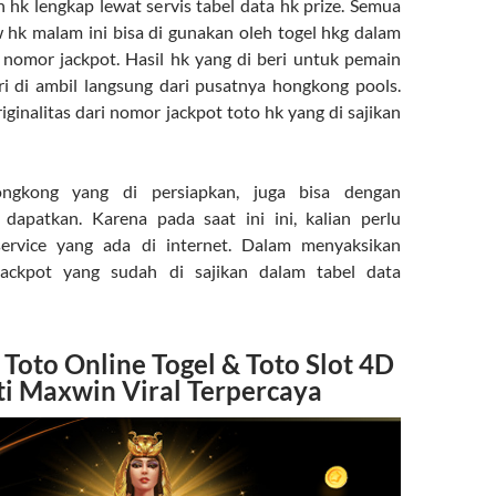
 hk lengkap lewat servis tabel data hk prize. Semua
 hk malam ini bisa di gunakan oleh togel hkg dalam
 nomor jackpot. Hasil hk yang di beri untuk pemain
iri di ambil langsung dari pusatnya hongkong pools.
ginalitas dari nomor jackpot toto hk yang di sajikan
ongkong yang di persiapkan, juga bisa dengan
dapatkan. Karena pada saat ini ini, kalian perlu
ervice yang ada di internet. Dalam menyaksikan
jackpot yang sudah di sajikan dalam tabel data
s Toto Online Togel & Toto Slot 4D
ti Maxwin Viral Terpercaya