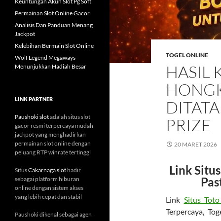
Keuntungan Akun Slot Pg Soft
Permainan Slot Online Gacor
Analisis Dan Panduan Menang
Jackpot
Kelebihan Bermain Slot Online
TOGEL ONLINE
Wolf Legend Megaways
HASIL
Menunjukkan Hadiah Besar
HONGK
LINK PARTNER
DITATA
Paushoki slot
adalah situs slot
PRIZE
gacor resmi terpercaya mudah
jackpot yang menghadirkan
permainan slot online dengan
20 MARET 2026
peluang RTP winrate tertinggi
Link Situ
Situs
Cakarnaga slot
hadir
Pas
sebagai platform hiburan
online dengan sistem akses
yang lebih cepat dan stabil
Link
Situs Toto
Terpercaya, Tog
Paushoki dikenal sebagai agen