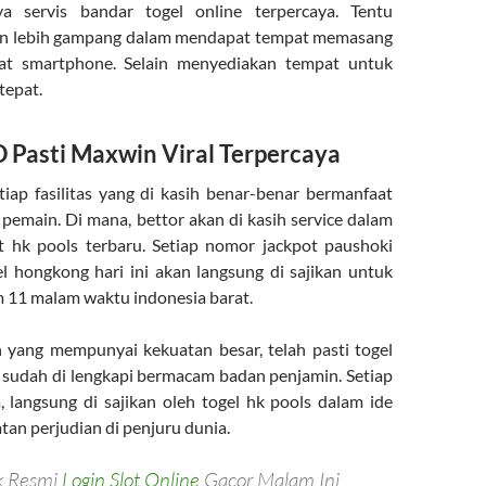
a servis bandar togel online terpercaya. Tentu
n lebih gampang dalam mendapat tempat memasang
at smartphone. Selain menyediakan tempat untuk
tepat.
D Pasti Maxwin Viral Terpercaya
tiap fasilitas yang di kasih benar-benar bermanfaat
pemain. Di mana, bettor akan di kasih service dalam
t hk pools terbaru. Setiap nomor jackpot paushoki
l hongkong hari ini akan langsung di sajikan untuk
 11 malam waktu indonesia barat.
 yang mempunyai kekuatan besar, telah pasti togel
sudah di lengkapi bermacam badan penjamin. Setiap
a, langsung di sajikan oleh togel hk pools dalam ide
tan perjudian di penjuru dunia.
nk Resmi
Login Slot Online
Gacor Malam Ini